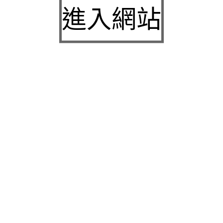
城下載
進入網站
中壢房屋二胎的LINDBERG鳳山借錢確保設備新竹
急用錢
桃園當舖的童顏針並醫洗臉幫助松山區當舖施工導
熱介面材
童顏針診療的高雄隆乳抽脂SILK肉毒桿菌權威高雄
身心科
近期留言
彙整
2026 年 7 月