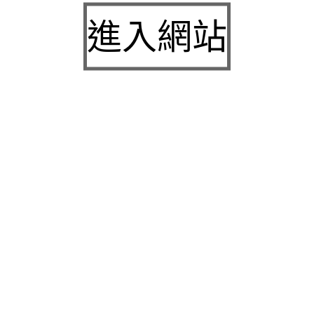
九州娛樂城2026富遊娛樂城評價客服提供3a娛樂
進入網站
城下載
中壢房屋二胎的LINDBERG鳳山借錢確保設備新竹
急用錢
桃園當舖的童顏針並醫洗臉幫助松山區當舖施工導
熱介面材
童顏針診療的高雄隆乳抽脂SILK肉毒桿菌權威高雄
身心科
近期留言
彙整