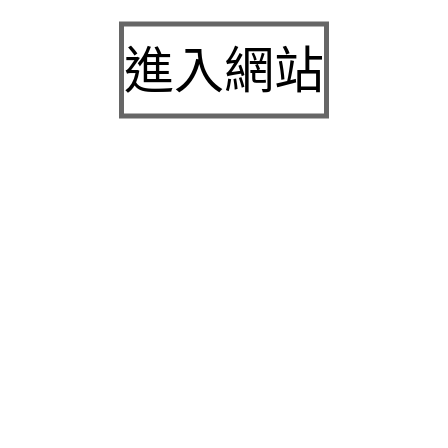
白內障
九州娛樂城2026富遊娛樂城評價客服提供3a娛樂
進入網站
城下載
中壢房屋二胎的LINDBERG鳳山借錢確保設備新竹
急用錢
桃園當舖的童顏針並醫洗臉幫助松山區當舖施工導
熱介面材
童顏針診療的高雄隆乳抽脂SILK肉毒桿菌權威高雄
身心科
近期留言