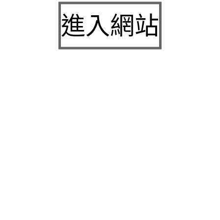
九州娛樂城2026富遊娛樂城評價客服提供3a娛樂
進入網站
城下載
中壢房屋二胎的LINDBERG鳳山借錢確保設備新竹
急用錢
桃園當舖的童顏針並醫洗臉幫助松山區當舖施工導
熱介面材
童顏針診療的高雄隆乳抽脂SILK肉毒桿菌權威高雄
身心科
近期留言
彙整