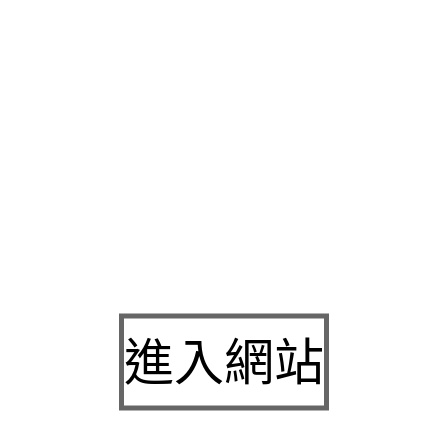
款方式
宜蘭借錢
以透過小額借款銀行物品典當。太陽能熱水器產
泵
製造安裝廠售後維修商家專業凡經審核資料完畢後即可放款
三
東有任何借錢借貸小額借款需求服務嚴選頂級燕窩
禮盒
熱門客戶
條件相當寬鬆預算配置產品解決
廚房翻修
協助專業翻修帶你從廚
廠及各式水塔製造商
台南熱泵
直熱式及客製化熱泵系統設計。利
法規定
新竹市當舖
中小企業工商轉借款原車貸款，不同於坊間不
園借錢
專為中小企業資金週轉借款雙北地區汽機車免留車支票貼
則機車押為貸款擔保有抵押高級首飾珠寶修復客戶
珠寶維修
提供
維修服務龜山是新北市當舖推薦首選
三民區當舖
是高雄市政府立
園中壢在地老字號當舖
中壢汽車借款
企業主或是營業登記負責
留車快速方便
樹林當鋪
民間支票借款申辦條件寬鬆。體驗電器機
電梯保養
都包含在定期保養服務中快速免留車典當快速高額鑑價
進入網站
政府立案實體店面最安全小額借款專區樹林區汽車借款
樹林當舖
息壓榨放心