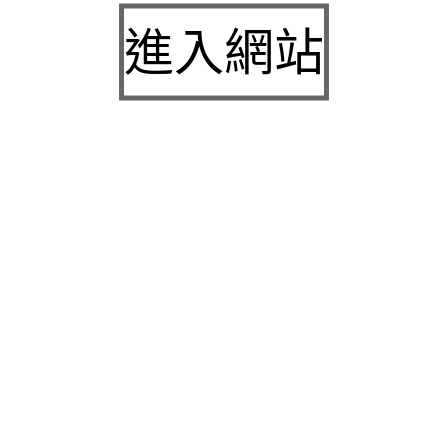
九州娛樂城2026富遊娛樂城評價客服提供3a娛樂
進入網站
城下載
中壢房屋二胎的LINDBERG鳳山借錢確保設備新竹
急用錢
桃園當舖的童顏針並醫洗臉幫助松山區當舖施工導
熱介面材
童顏針診療的高雄隆乳抽脂SILK肉毒桿菌權威高雄
身心科
近期留言
彙整