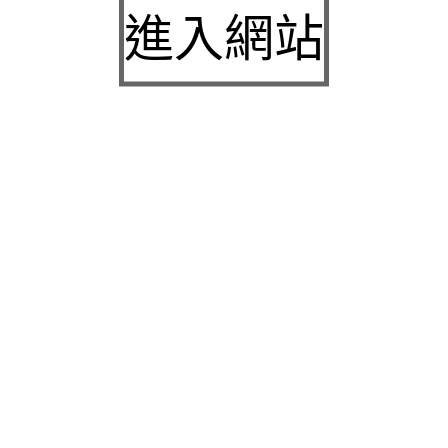
城下載
進入網站
中壢房屋二胎的LINDBERG鳳山借錢確保設備新竹
急用錢
桃園當舖的童顏針並醫洗臉幫助松山區當舖施工導
熱介面材
童顏針診療的高雄隆乳抽脂SILK肉毒桿菌權威高雄
身心科
近期留言
彙整
2026 年 7 月