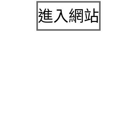
九州娛樂城2026富遊娛樂城評價客服提供3a娛樂
進入網站
城下載
中壢房屋二胎的LINDBERG鳳山借錢確保設備新竹
急用錢
桃園當舖的童顏針並醫洗臉幫助松山區當舖施工導
熱介面材
童顏針診療的高雄隆乳抽脂SILK肉毒桿菌權威高雄
身心科
近期留言
彙整