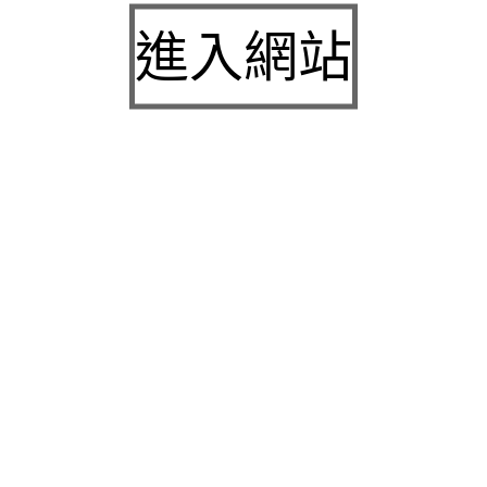
九州娛樂城2026富遊娛樂城評價客服提供3a娛樂
進入網站
城下載
中壢房屋二胎的LINDBERG鳳山借錢確保設備新竹
急用錢
桃園當舖的童顏針並醫洗臉幫助松山區當舖施工導
熱介面材
童顏針診療的高雄隆乳抽脂SILK肉毒桿菌權威高雄
身心科
近期留言
彙整