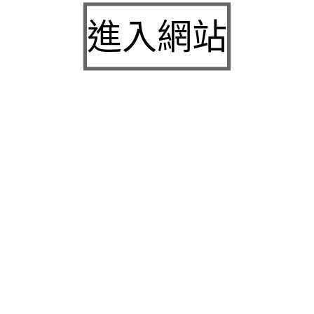
九州娛樂城2026富遊娛樂城評價客服提供3a娛樂
進入網站
城下載
中壢房屋二胎的LINDBERG鳳山借錢確保設備新竹
急用錢
桃園當舖的童顏針並醫洗臉幫助松山區當舖施工導
熱介面材
童顏針診療的高雄隆乳抽脂SILK肉毒桿菌權威高雄
身心科
近期留言
彙整