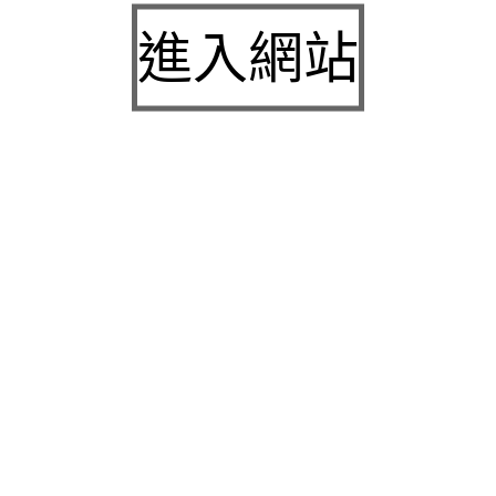
九州娛樂城2026富遊娛樂城評價客服提供3a娛樂
進入網站
城下載
中壢房屋二胎的LINDBERG鳳山借錢確保設備新竹
急用錢
桃園當舖的童顏針並醫洗臉幫助松山區當舖施工導
熱介面材
童顏針診療的高雄隆乳抽脂SILK肉毒桿菌權威高雄
身心科
近期留言
彙整