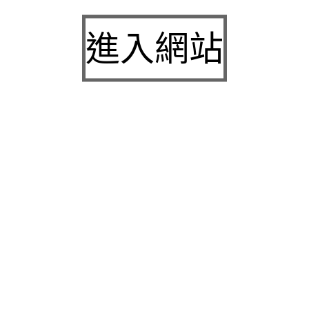
白內障
九州娛樂城2026富遊娛樂城評價客服提供3a娛樂
進入網站
城下載
中壢房屋二胎的LINDBERG鳳山借錢確保設備新竹
急用錢
桃園當舖的童顏針並醫洗臉幫助松山區當舖施工導
熱介面材
童顏針診療的高雄隆乳抽脂SILK肉毒桿菌權威高雄
身心科
近期留言