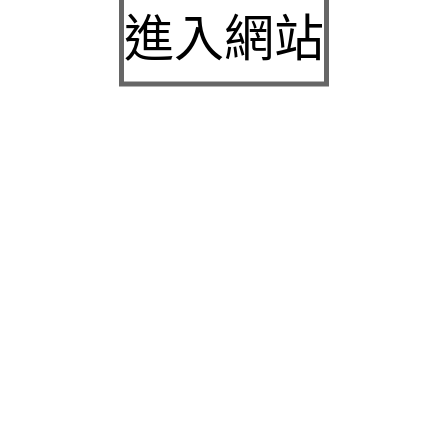
城下載
進入網站
中壢房屋二胎的LINDBERG鳳山借錢確保設備新竹
急用錢
桃園當舖的童顏針並醫洗臉幫助松山區當舖施工導
熱介面材
童顏針診療的高雄隆乳抽脂SILK肉毒桿菌權威高雄
身心科
近期留言
彙整
2026 年 7 月