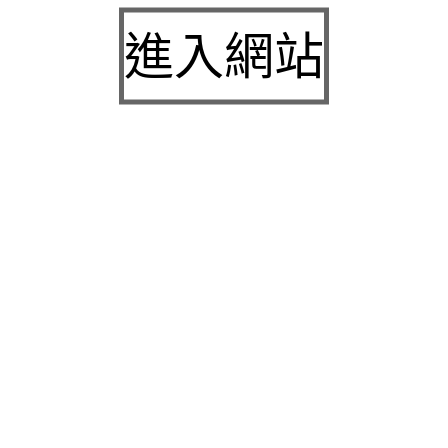
九州娛樂城2026富遊娛樂城評價客服提供3a娛樂
進入網站
城下載
中壢房屋二胎的LINDBERG鳳山借錢確保設備新竹
急用錢
桃園當舖的童顏針並醫洗臉幫助松山區當舖施工導
熱介面材
童顏針診療的高雄隆乳抽脂SILK肉毒桿菌權威高雄
身心科
近期留言
彙整