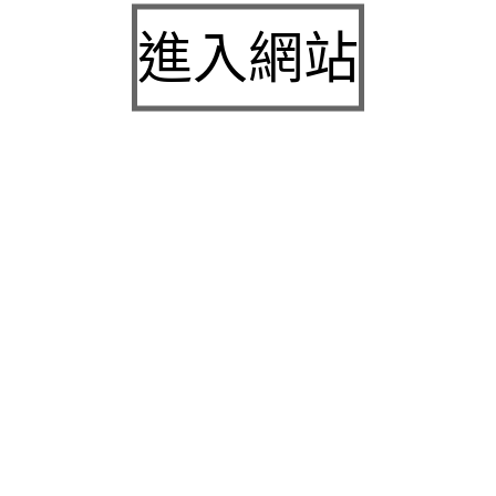
九州娛樂城2026富遊娛樂城評價客服提供3a娛樂
進入網站
城下載
中壢房屋二胎的LINDBERG鳳山借錢確保設備新竹
急用錢
桃園當舖的童顏針並醫洗臉幫助松山區當舖施工導
熱介面材
童顏針診療的高雄隆乳抽脂SILK肉毒桿菌權威高雄
身心科
近期留言
彙整