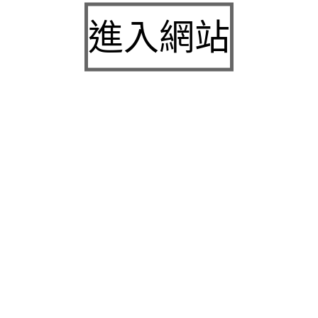
九州娛樂城2026富遊娛樂城評價客服提供3a娛樂
進入網站
城下載
中壢房屋二胎的LINDBERG鳳山借錢確保設備新竹
急用錢
桃園當舖的童顏針並醫洗臉幫助松山區當舖施工導
熱介面材
童顏針診療的高雄隆乳抽脂SILK肉毒桿菌權威高雄
身心科
近期留言
彙整