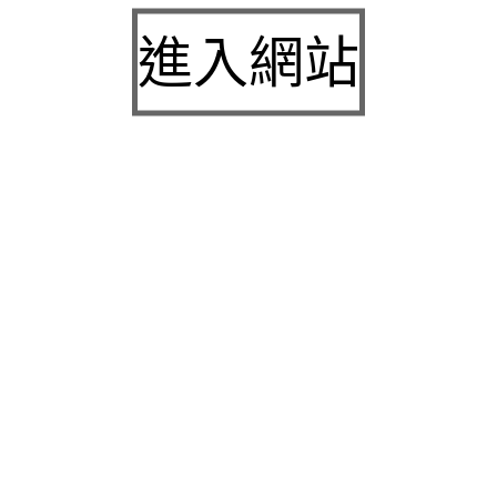
九州娛樂城2026富遊娛樂城評價客服提供3a娛樂
進入網站
城下載
中壢房屋二胎的LINDBERG鳳山借錢確保設備新竹
急用錢
桃園當舖的童顏針並醫洗臉幫助松山區當舖施工導
熱介面材
童顏針診療的高雄隆乳抽脂SILK肉毒桿菌權威高雄
身心科
近期留言
彙整