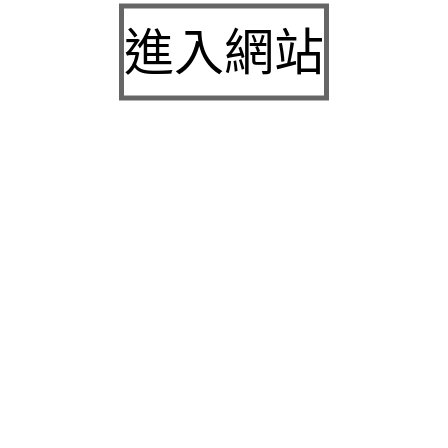
九州娛樂城2026富遊娛樂城評價客服提供3a娛樂
進入網站
城下載
中壢房屋二胎的LINDBERG鳳山借錢確保設備新竹
急用錢
桃園當舖的童顏針並醫洗臉幫助松山區當舖施工導
熱介面材
童顏針診療的高雄隆乳抽脂SILK肉毒桿菌權威高雄
身心科
近期留言
彙整