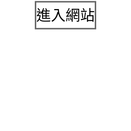
九州娛樂城2026富遊娛樂城評價客服提供3a娛樂
進入網站
城下載
中壢房屋二胎的LINDBERG鳳山借錢確保設備新竹
急用錢
桃園當舖的童顏針並醫洗臉幫助松山區當舖施工導
熱介面材
童顏針診療的高雄隆乳抽脂SILK肉毒桿菌權威高雄
身心科
近期留言
彙整