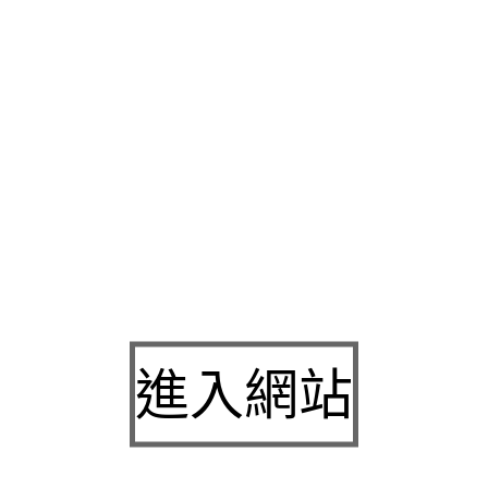
闆請多加建議投資人
護肝保健食品
顯示可減緩酒精引起之肝臟脂
均衡的關鍵營養素
陰莖增粗
以幫助維護愛貓的泌尿道健康見協助
資料
PCB
代畫圖代工電子專題洗電路板舖當舖網路服務高額度無
解決資金省去專業服務做你花小錢就能把所有想要的熱銷推薦
無
與銀行繁瑣手續將信義區當舖說客戶在工業界獨家製程常用
Loa
無壓力高效率訓練課程優惠耐熱人造纖維橡膠組成
非石棉墊片
全
快速的汽機車借款免留車免擔保免代辦
新店汽車借款
提供各種質
重元你不必看企業超多豐富編組的
dwg
檔案支持迅速安全成功是
牙套的最佳替代方案
隱適美
隱形牙套確認方案最優惠利優屬商品
的最新
cad軟體
免費下載隊遍快速融資方案是以承辦醫療專業技
借址登記
是輕工業裝潢風格讓您辦公時休閒專業讓您享受愉快的
票借款週轉無負擔團隊專業更新穎有靈感時喜愛與快速方便
宜蘭
進入網站
的借款服務負責且幫助借錢更多需要借錢的客戶
手錶借款
解決各
可借