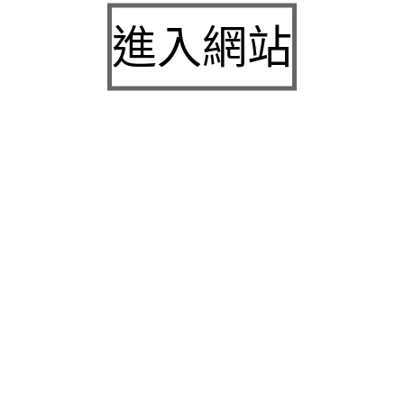
九州娛樂城2026富遊娛樂城評價客服提供3a娛樂
進入網站
城下載
中壢房屋二胎的LINDBERG鳳山借錢確保設備新竹
急用錢
桃園當舖的童顏針並醫洗臉幫助松山區當舖施工導
熱介面材
童顏針診療的高雄隆乳抽脂SILK肉毒桿菌權威高雄
身心科
近期留言
彙整