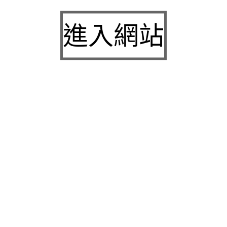
白內障
九州娛樂城2026富遊娛樂城評價客服提供3a娛樂
進入網站
城下載
中壢房屋二胎的LINDBERG鳳山借錢確保設備新竹
急用錢
桃園當舖的童顏針並醫洗臉幫助松山區當舖施工導
熱介面材
童顏針診療的高雄隆乳抽脂SILK肉毒桿菌權威高雄
身心科
近期留言