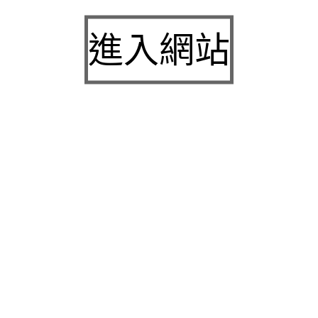
白內障
九州娛樂城2026富遊娛樂城評價客服提供3a娛樂
進入網站
城下載
中壢房屋二胎的LINDBERG鳳山借錢確保設備新竹
急用錢
桃園當舖的童顏針並醫洗臉幫助松山區當舖施工導
熱介面材
童顏針診療的高雄隆乳抽脂SILK肉毒桿菌權威高雄
身心科
近期留言