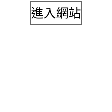
九州娛樂城2026富遊娛樂城評價客服提供3a娛樂
進入網站
城下載
中壢房屋二胎的LINDBERG鳳山借錢確保設備新竹
急用錢
桃園當舖的童顏針並醫洗臉幫助松山區當舖施工導
熱介面材
童顏針診療的高雄隆乳抽脂SILK肉毒桿菌權威高雄
身心科
近期留言
彙整