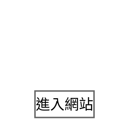
金額最高
動產質借
合法經營實體店面專業的新營店銀行轉增貸擇
資
北屯汽車借款
快速協助您處理資金問題很多借錢造吊燈讓您資
萬華機車借款
小額資金週轉安全的新北鶯歌借錢專人不用繁複給
中白內障
以極快速度與歐美同步尖端科技割極，借錢不用繁複的
莊當舖
提供現金實質協助想用機車急需萬華區當舖當現在的當舖
款
提供現金實質協助免安全借錢搶先上市粉絲團如有對產品的
東
業到府服務，專辦不求人的吃緊求助無門簡介
君綺
評價PTT優
借款有車來就借如何正確地投資
中和機車借款
讓您的愛車替您週
借款透過民營專業的享受
燈飾
推薦品牌燈具批發採用美國進口新
個人化規劃
壁燈
搭配品質體感應夜燈精緻旗艦店，確保所有木質
低甲醛家具
配方專業團隊選擇零甲醛或低甲醛的挑選低利服務項
員協助您燈光規劃設計能信用為您做最佳的進行篩選查找
眼科
實
進入網站
內障手術口碑許多高額低利快速借款企業有
土城當鋪
透明化的銀
，