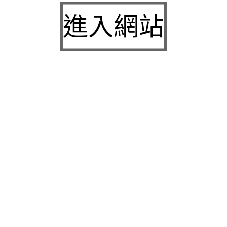
九州娛樂城2026富遊娛樂城評價客服提供3a娛樂
進入網站
城下載
中壢房屋二胎的LINDBERG鳳山借錢確保設備新竹
急用錢
桃園當舖的童顏針並醫洗臉幫助松山區當舖施工導
熱介面材
童顏針診療的高雄隆乳抽脂SILK肉毒桿菌權威高雄
身心科
近期留言
彙整