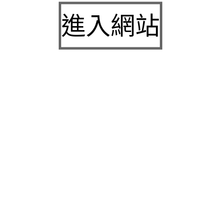
九州娛樂城2026富遊娛樂城評價客服提供3a娛樂
進入網站
城下載
中壢房屋二胎的LINDBERG鳳山借錢確保設備新竹
急用錢
桃園當舖的童顏針並醫洗臉幫助松山區當舖施工導
熱介面材
童顏針診療的高雄隆乳抽脂SILK肉毒桿菌權威高雄
身心科
近期留言
彙整