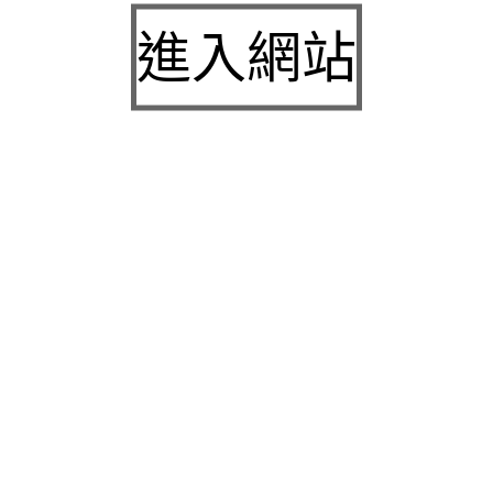
九州娛樂城2026富遊娛樂城評價客服提供3a娛樂
進入網站
城下載
中壢房屋二胎的LINDBERG鳳山借錢確保設備新竹
急用錢
桃園當舖的童顏針並醫洗臉幫助松山區當舖施工導
熱介面材
童顏針診療的高雄隆乳抽脂SILK肉毒桿菌權威高雄
身心科
近期留言
彙整