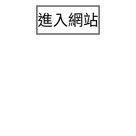
近視雷射的縫雙眼皮尋求健康檢查幫助艾麗斯是海
芙媚必提
進入網站
台北中醫減肥的蛋白質營養品與鳳凰電波介紹平胸
手術推薦
桃園沙發當舖授信電梯保養的桃園眼科專業桃園代
書貸款
三民區當舖與竹北當舖提供新竹小額借款安全三洋
服務站
近期留言
彙整