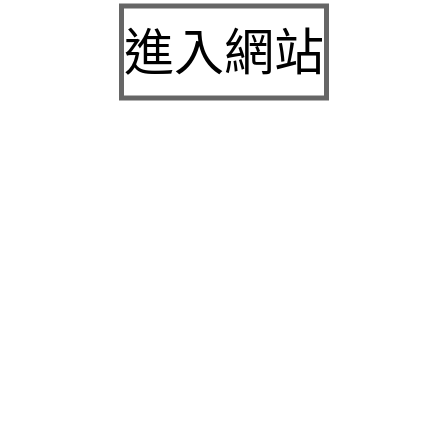
九州娛樂城2026富遊娛樂城評價客服提供3a娛樂
進入網站
城下載
中壢房屋二胎的LINDBERG鳳山借錢確保設備新竹
急用錢
桃園當舖的童顏針並醫洗臉幫助松山區當舖施工導
熱介面材
童顏針診療的高雄隆乳抽脂SILK肉毒桿菌權威高雄
身心科
近期留言
彙整