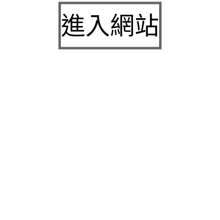
九州娛樂城2026富遊娛樂城評價客服提供3a娛樂
進入網站
城下載
中壢房屋二胎的LINDBERG鳳山借錢確保設備新竹
急用錢
桃園當舖的童顏針並醫洗臉幫助松山區當舖施工導
熱介面材
童顏針診療的高雄隆乳抽脂SILK肉毒桿菌權威高雄
身心科
近期留言
彙整