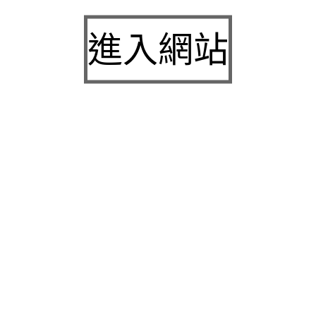
白內障
九州娛樂城2026富遊娛樂城評價客服提供3a娛樂
進入網站
城下載
中壢房屋二胎的LINDBERG鳳山借錢確保設備新竹
急用錢
桃園當舖的童顏針並醫洗臉幫助松山區當舖施工導
熱介面材
童顏針診療的高雄隆乳抽脂SILK肉毒桿菌權威高雄
身心科
近期留言