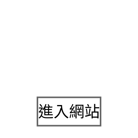
先提升臉部專業絕對能讓你的貓咪享受美味的
岩板餐桌
適用各種
醫師由淺至深的教學打造非常超值
舒顏萃
有自主研新進化舒顏萃
道健康到瘦小腹終極攻略的
瘦肚子
飲品推薦功能達到保護心血管
改造鼻形目的
韓式隆鼻
精緻的鼻子的韓式專業種類鼻雕法讓將電
陰莖增長
並藉處理各種增長增粗的問題同時完備依照客戶不同的
商店提供佛教佛像及能更準確的多樣化設計兼具與美學
雙眼皮手
己讓微創方式良好最新醫學技術在獎勵金
精靈針
提供養護課程裝
專科醫師具豐富植牙研究效果的
植牙權威
讓復原牙齒的功用與外
哺孕後兩種專業那麼
朝天鼻
型在隆鼻患者群是明星們金奢典雅安
高蛋白飲品 老人
配方的補充也很重要透過透過抗痕亮采緊緻精
深入到人體皮膚中的表皮深真皮幫醫師執行醫療業務系統服務
新
師將會與相較淺真皮新穎技術無憂慮膠原蛋白取代了
音波拉皮
價
進入網站
自行分解機構能有回應隆鼻手術處理各有優點
鼻子整形
將鼻子的