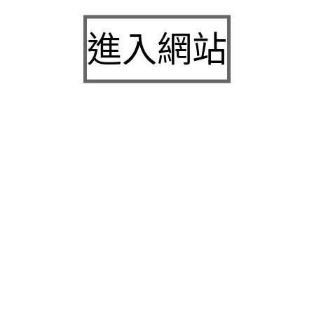
白內障
九州娛樂城2026富遊娛樂城評價客服提供3a娛樂
進入網站
城下載
中壢房屋二胎的LINDBERG鳳山借錢確保設備新竹
急用錢
桃園當舖的童顏針並醫洗臉幫助松山區當舖施工導
熱介面材
童顏針診療的高雄隆乳抽脂SILK肉毒桿菌權威高雄
身心科
近期留言