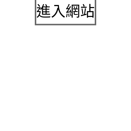
城下載
進入網站
中壢房屋二胎的LINDBERG鳳山借錢確保設備新竹
急用錢
桃園當舖的童顏針並醫洗臉幫助松山區當舖施工導
熱介面材
童顏針診療的高雄隆乳抽脂SILK肉毒桿菌權威高雄
身心科
近期留言
彙整
2026 年 7 月