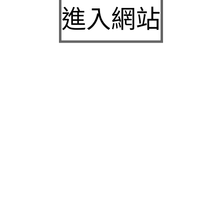
城下載
進入網站
中壢房屋二胎的LINDBERG鳳山借錢確保設備新竹
急用錢
桃園當舖的童顏針並醫洗臉幫助松山區當舖施工導
熱介面材
童顏針診療的高雄隆乳抽脂SILK肉毒桿菌權威高雄
身心科
近期留言
彙整
2026 年 7 月