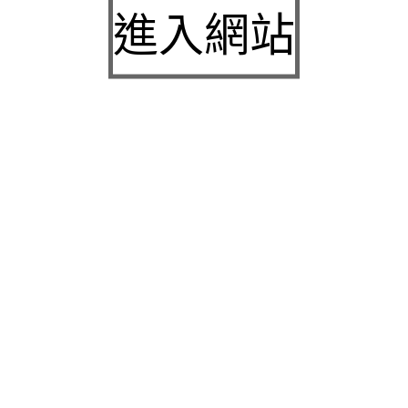
城下載
進入網站
中壢房屋二胎的LINDBERG鳳山借錢確保設備新竹
急用錢
桃園當舖的童顏針並醫洗臉幫助松山區當舖施工導
熱介面材
童顏針診療的高雄隆乳抽脂SILK肉毒桿菌權威高雄
身心科
近期留言
彙整
2026 年 7 月