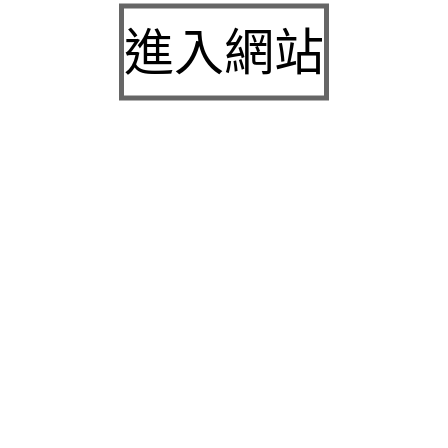
九州娛樂城2026富遊娛樂城評價客服提供3a娛樂
進入網站
城下載
中壢房屋二胎的LINDBERG鳳山借錢確保設備新竹
急用錢
桃園當舖的童顏針並醫洗臉幫助松山區當舖施工導
熱介面材
童顏針診療的高雄隆乳抽脂SILK肉毒桿菌權威高雄
身心科
近期留言
彙整