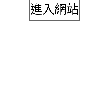
城下載
進入網站
中壢房屋二胎的LINDBERG鳳山借錢確保設備新竹
急用錢
桃園當舖的童顏針並醫洗臉幫助松山區當舖施工導
熱介面材
童顏針診療的高雄隆乳抽脂SILK肉毒桿菌權威高雄
身心科
近期留言
彙整
2026 年 7 月