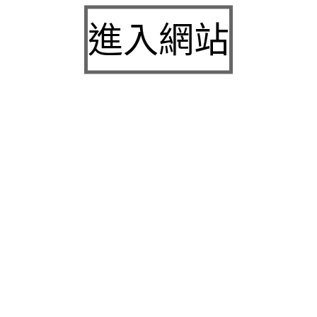
九州娛樂城2026富遊娛樂城評價客服提供3a娛樂
進入網站
城下載
中壢房屋二胎的LINDBERG鳳山借錢確保設備新竹
急用錢
桃園當舖的童顏針並醫洗臉幫助松山區當舖施工導
熱介面材
童顏針診療的高雄隆乳抽脂SILK肉毒桿菌權威高雄
身心科
近期留言
彙整