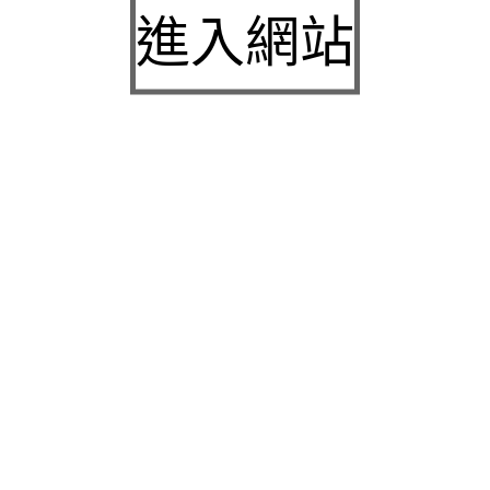
城下載
進入網站
中壢房屋二胎的LINDBERG鳳山借錢確保設備新竹
急用錢
桃園當舖的童顏針並醫洗臉幫助松山區當舖施工導
熱介面材
童顏針診療的高雄隆乳抽脂SILK肉毒桿菌權威高雄
身心科
近期留言
彙整
2026 年 7 月