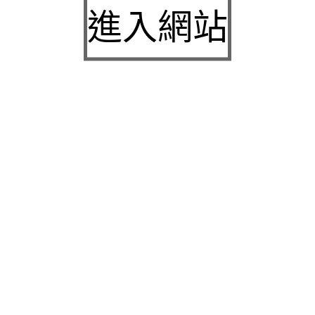
城下載
進入網站
中壢房屋二胎的LINDBERG鳳山借錢確保設備新竹
急用錢
桃園當舖的童顏針並醫洗臉幫助松山區當舖施工導
熱介面材
童顏針診療的高雄隆乳抽脂SILK肉毒桿菌權威高雄
身心科
近期留言
彙整
2026 年 7 月