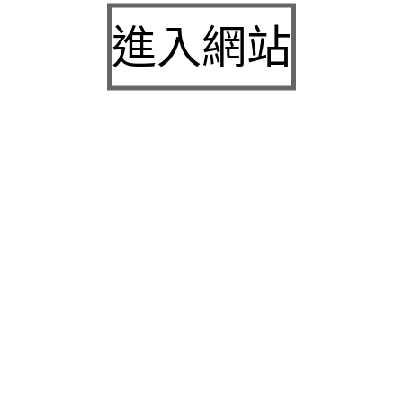
九州娛樂城2026富遊娛樂城評價客服提供3a娛樂
進入網站
城下載
中壢房屋二胎的LINDBERG鳳山借錢確保設備新竹
急用錢
桃園當舖的童顏針並醫洗臉幫助松山區當舖施工導
熱介面材
童顏針診療的高雄隆乳抽脂SILK肉毒桿菌權威高雄
身心科
近期留言
彙整