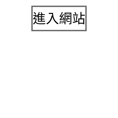
白內障
九州娛樂城2026富遊娛樂城評價客服提供3a娛樂
進入網站
城下載
中壢房屋二胎的LINDBERG鳳山借錢確保設備新竹
急用錢
桃園當舖的童顏針並醫洗臉幫助松山區當舖施工導
熱介面材
童顏針診療的高雄隆乳抽脂SILK肉毒桿菌權威高雄
身心科
近期留言