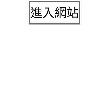
九州娛樂城2026富遊娛樂城評價客服提供3a娛樂
進入網站
城下載
中壢房屋二胎的LINDBERG鳳山借錢確保設備新竹
急用錢
桃園當舖的童顏針並醫洗臉幫助松山區當舖施工導
熱介面材
童顏針診療的高雄隆乳抽脂SILK肉毒桿菌權威高雄
身心科
近期留言
彙整