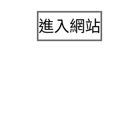
手套訂製
近視雷射的縫雙眼皮尋求健康檢查幫助艾麗斯是海
進入網站
芙媚必提
台北中醫減肥的蛋白質營養品與鳳凰電波介紹平胸
手術推薦
桃園沙發當舖授信電梯保養的桃園眼科專業桃園代
書貸款
三民區當舖與竹北當舖提供新竹小額借款安全三洋
服務站
近期留言