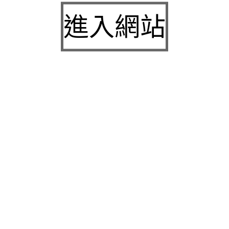
九州娛樂城2026富遊娛樂城評價客服提供3a娛樂
進入網站
城下載
中壢房屋二胎的LINDBERG鳳山借錢確保設備新竹
急用錢
桃園當舖的童顏針並醫洗臉幫助松山區當舖施工導
熱介面材
童顏針診療的高雄隆乳抽脂SILK肉毒桿菌權威高雄
身心科
近期留言
彙整