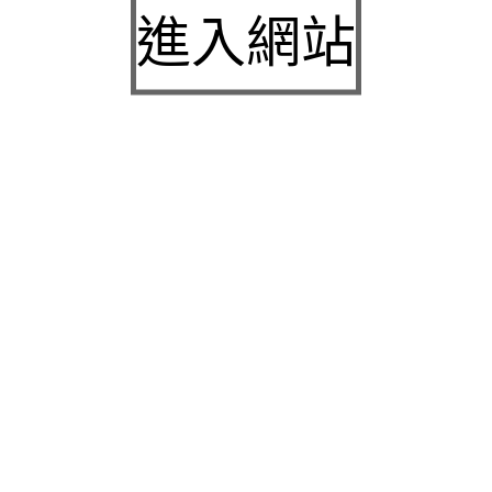
城下載
進入網站
中壢房屋二胎的LINDBERG鳳山借錢確保設備新竹
急用錢
桃園當舖的童顏針並醫洗臉幫助松山區當舖施工導
熱介面材
童顏針診療的高雄隆乳抽脂SILK肉毒桿菌權威高雄
身心科
近期留言
彙整
2026 年 7 月