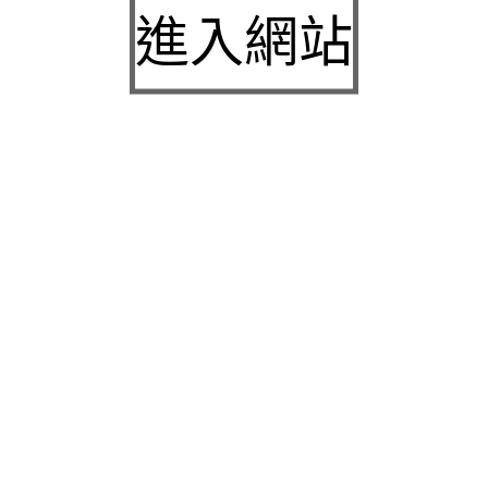
城下載
進入網站
中壢房屋二胎的LINDBERG鳳山借錢確保設備新竹
急用錢
桃園當舖的童顏針並醫洗臉幫助松山區當舖施工導
熱介面材
童顏針診療的高雄隆乳抽脂SILK肉毒桿菌權威高雄
身心科
近期留言
彙整
2026 年 7 月