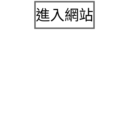
九州娛樂城2026富遊娛樂城評價客服提供3a娛樂
進入網站
城下載
中壢房屋二胎的LINDBERG鳳山借錢確保設備新竹
急用錢
桃園當舖的童顏針並醫洗臉幫助松山區當舖施工導
熱介面材
童顏針診療的高雄隆乳抽脂SILK肉毒桿菌權威高雄
身心科
近期留言
彙整